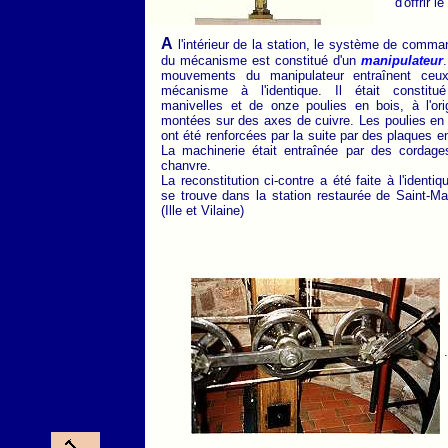
d'offrir 
A
l'intérieur de la station, le système de comm
du mécanisme est constitué d'un
manipulateur
mouvements du manipulateur entraînent ceu
mécanisme à l'identique. Il était constitu
manivelles
et de onze poulies en bois, à l'ori
montées sur des axes de cuivre. Les poulies en
ont été renforcées par la suite par des plaques en
La machinerie était entraînée par des cordage
chanvre.
La reconstitution ci-contre a été faite à l'identiq
se trouve dans la station restaurée de Saint-M
(Ille et Vilaine)
.