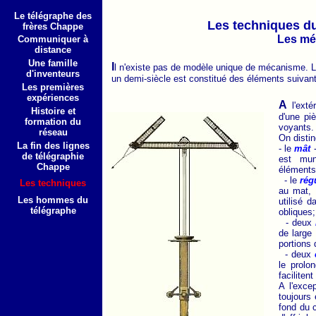
Le télégraphe des
Les techniques d
frères Chappe
Les mé
Communiquer à
distance
Une famille
I
l n'existe pas de modèle unique de mécanisme. Le 
d'inventeurs
un demi-siècle est constitué des éléments suivant
Les premières
expériences
A
l'extér
Histoire et
d'une pi
formation du
voyants.
réseau
On disti
La fin des lignes
- le
mât
-
de télégraphie
est mun
Chappe
éléments
- le
rég
Les techniques
au mat, 
Les hommes du
utilisé d
télégraphe
obliques;
- deux
de large
portions 
- deux
le prolo
faciliten
A l'exce
toujours 
fond du 