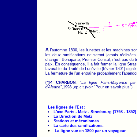
A
l'automne 1800, les lunettes et les machines so
les deux ramifications ne seront jamais réalisées. E
changé : Bonaparte, Premier Consul, n'est pas du to
paix. En conséquence, il a fait fermer la ligne Stras
favorable du Traité de Lunéville (février 1801) signé 
La fermeture de l'un entraîne probablement l'abandon
(*)
P. CHARBON
,
"La ligne Paris-Mayence pa
d'Alsace"
,1998 ,op.cit.(voir "Pour en savoir plus").
Les lignes de l'Est :
L'axe Paris - Metz - Strasbourg (1798 - 1852)
La Direction de Metz
Stations et mécanismes
La carte des ramifications.
La ligne vue en 1800 par un voyageur