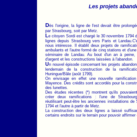
Les projets aband
D
ès l'origine, la ligne de l'est devait être prolon
par Strasbourg, soit par Metz.
L
e citoyen Sordi est chargé le 30 novembre 1794 d'
lignes depuis Strasbourg vers Paris et Landau.C'e
nous intéresse. Il établit deux projets de ramificat
ambulants et l'autre formé de cinq stations et d'une 
séminaire de Landau. Au bout d'un an à peine, t
d'argent et les constructions laissées à l'abandon.
U
n nouvel épisode concernant les projets abandon
lendemain de la construction de la ramificat
Huningue/Bâle (août 1799).
On envisage en effet une nouvelle ramificatio
Mayence. Des crédits sont accordés pour la constru
des lunettes.
Des études récentes (*) montrent qu'ils pouvaient
créer deux ramifications : l'une de Strasbo
réutilisant peut-être les anciennes installations d
1794 et l'autre à partir de Metz.
La construction des deux lignes a laissé suffis
certains endroits sur le terrain pour pouvoir affirmer