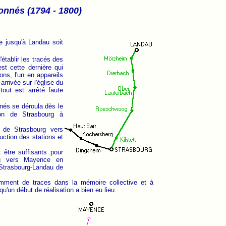
onnés (1794 - 1800)
gée jusqu'à Landau soit
établir les tracés des
st cette dernière qui
ions, l'un en appareils
arrivée sur l'église du
out est arrêté faute
nés se déroula dès le
ion de Strasbourg à
n de Strasbourg vers
ction des stations et
 être suffisants pour
urg vers Mayence en
e Strasbourg-Landau de
amment de traces dans la mémoire collective et à
 qu'un début de réalisation a bien eu lieu.