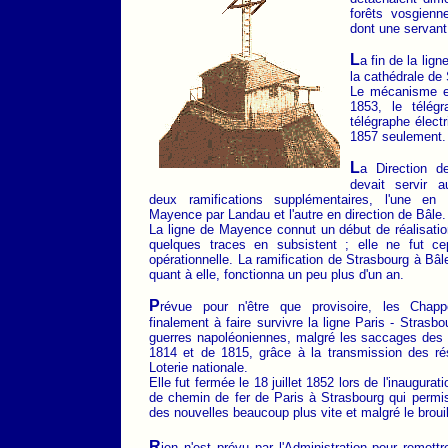
forêts vosgienn
dont une servant 
L
a fin de la lig
la cathédrale de
Le mécanisme es
1853, le télégr
télégraphe élect
1857 seulement.
L
a Direction d
devait servir 
deux ramifications supplémentaires, l'une en 
Mayence par Landau et l'autre en direction de Bâle.
La ligne de Mayence connut un début de réalisati
quelques traces en subsistent ; elle ne fut c
opérationnelle. La ramification de Strasbourg à Bâl
quant à elle, fonctionna un peu plus d'un an.
P
révue pour n'être que provisoire, les Chapp
finalement à faire survivre la ligne Paris - Strasbo
guerres napoléoniennes, malgré les saccages des 
1814 et de 1815, grâce à la transmission des rés
Loterie nationale.
Elle fut fermée le 18 juillet 1852 lors de l'inaugurati
de chemin de fer de Paris à Strasbourg qui permis
des nouvelles beaucoup plus vite et malgré le brouil
R
ien n'est prévu par l'Administration pour remettr