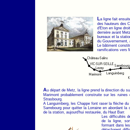
L
a ligne fait ensui
des hauteurs des Cô
d'Eton en ligne dro
dernière avant Metz
bureaux et la statio
du Gouvernement, a
Le bâtiment constit
ramifications vers
A
u départ de Metz, la ligne prend la direction du su
Marimont probablement construite sur les ruines 
Strasbourg.
A Languimberg, les Chappe font raser la flèche du c
Sarrebourg pour quitter la Lorraine en abordant la 
de la station, aujourd'hui restaurée, du Haut Barr.
Les difficultés 
de la ligne, s
formant dans les
détachaient dif