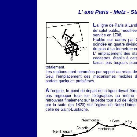
L' axe Paris - Metz - S
L
a ligne de Paris à Lan
de salut public, modifié
service en 1798.
Etablie sur cartes par
scindée en quatre divisi
de plus à sa fermeture e
L' emplacement des sta
cadastres, établis à cet
faisait pas toujours pr
totalement.
Les stations sont nommées par rapport au relais de
Seul l'emplacement des mécanismes mobiles de
parfois quelques problèmes.
A
l'origine, le point de départ de la ligne devait êt
pas regrouper tous les télégraphes au même en
retrouvera finalement sur la petite tour sud de l'ég
par la suite (en 1823) sur l'église de Notre-Dame
celle de Saint-Eustache.