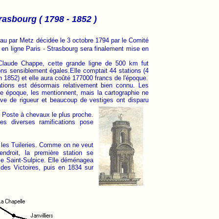
trasbourg ( 1798 - 1852 )
dau par Metz décidée le 3 octobre 1794 par le Comité
e en ligne Paris - Strasbourg sera finalement mise en
 Claude Chappe, cette grande ligne de 500 km fut
ons sensiblement égales.Elle comptait 44 stations (4
n 1852) et elle aura coûté 177000 francs de l'époque.
tions est désormais relativement bien connu. Les
te époque, les mentionnent, mais la cartographie ne
euve de rigueur et beaucoup de vestiges ont disparu
 Poste à chevaux le plus proche.
s diverses ramifications pose
re les Tuileries. Comme on ne veut
droit, la première station se
lise Saint-Sulpice. Elle déménagea
 des Victoires, puis en 1834 sur