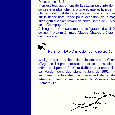
Direction en 1844.
Il en est tout autrement de la station suivante de 
conteste la plus jolie, la plus élégante et la plus .
plan architectural de toute la ligne. En effet, le 
sur la flèche nord, rasée pour l'occasion, de la ma
style gothique flamboyant de
Notre-Dame de l'Epin
de la Champagne ".
A l'origine, le mécanisme du télégraphe devait ê
colline à proximité, mais Claude Chappe préféra 
démolisseurs...
L
a ligne quitte au bout de trois stations la Cha
d'Argonne. La première station est celle des Islettes
même était perché à 251 m d'altitude sur une colli
par Verdun dont des plans, datant de 1891, mo
semblaient fantaisistes, l'emplacement de la sta
retrouver : les travaux récents de Monsieur Je
Fromeréville.