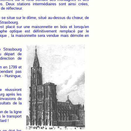
es. Deux stations intermédiaires sont ainsi crées,
de réflecteur.
ne se situe sur le dôme, situé au-dessus du chœur, de
 Strasbourg.
t placé sur une maisonnette en bois et lorsqu'en
aphe optique est définitivement remplacé par le
rique , la maisonnette sera vendue mais démolie en
e Strasbourg
au départ de
direction de
on en 1799 et
ependant pas
e - Huningue,
e réussiront
urg après les
invasions de
ultats de la
on de la ligne
 le transport
lard !
e en état les