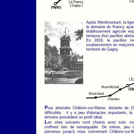
Après Ménilmontant, la ligne
le domaine du Raincy ayant
établissement agricole ex
terrasse d'un pavillon abri
En 1819, le pavillon me
soubassement en maçonneri
territoire de Gagny.
P
our atteindre Châlons-sur-Marne, distante de 
difficultés : il y a peu d'obstacles importants, la
témoins possèdent un profil idéal.
L
es sites suivants sont choisis avec soin, ma
n'offrent rien de remarquable. De même, peu
parvenus jusqu'à nous concernant Châlons-sur-M