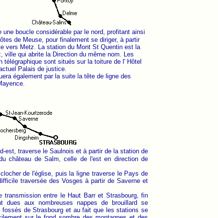
te une boucle considérable par le nord, profitant ainsi
tes de Meuse, pour finalement se diriger, à partir
ite vers Metz. La station du Mont St Quentin est la
, ville qui abrite la Direction du même nom. Les
n télégraphique sont situés sur la toiture de l' Hôtel
ctuel Palais de justice.
uera également par la suite la tête de ligne des
 Mayence.
d-est, traverse le Saulnois et à partir de la station de
du château de Salm, celle de l'est en direction de
locher de l'église, puis la ligne traverse le Pays de
difficile traversée des Vosges à partir de Saverne et
de transmission entre le Haut Barr et Strasbourg, fin
ont dues aux nombreuses nappes de brouillard se
 fossés de Strasbourg et au fait que les stations se
ficilement sur le fond sombre des montagnes et des